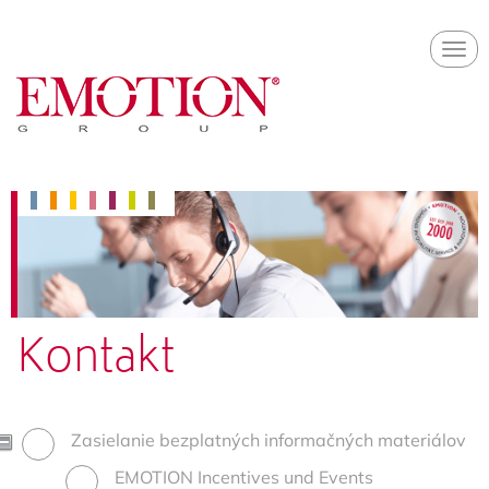
Skip
Togg
to
navi
main
content
Kontakt
Kontaktformular
Zasielanie bezplatných informačných materiálov
EMOTION Incentives und Events