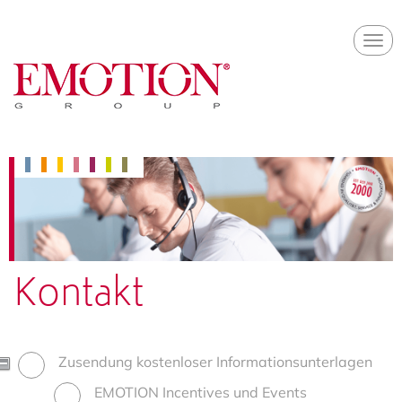
Skip
Togg
to
navi
main
content
Kontakt
Kontaktformular
Zusendung kostenloser Informationsunterlagen
EMOTION Incentives und Events