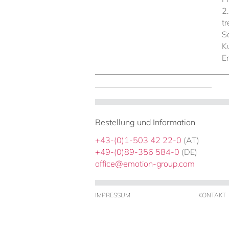
2
t
S
K
E
Bestellung und Information
+43-(0)1-503 42 22-0
(AT)
+49-(0)89-356 584-0
(DE)
office@emotion-group.com
IMPRESSUM
KONTAKT