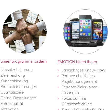
rämienprogramme fördern
EMOTION bietet Ihnen
Umsatzsteigerung
Langjähriges Know-How
Zielerreichung
Partnerschaftliches
Kundenbindung
Projektmanagement
Produkteinführungen
Erprobte Zielgruppen-
Qualitätsziele
Lösungen
Online-Bestellungen
Fokus auf Ihre
Emotionalität
Wirtschaftlichkeit
Motivation
Support über alle Kanäle