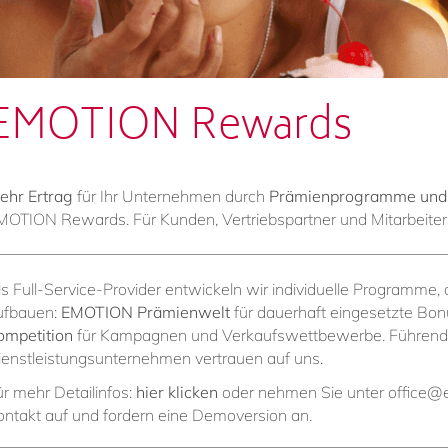
EMOTION Rewards
ehr Ertrag
für Ihr Unternehmen
durch
Prämienprogramme und
MOTION Rewards. Für Kunden, Vertriebspartner und Mitarbeite
ls Full-Service-Provider entwickeln wir individuelle Programme
ufbauen:
EMOTION Prämienwel
t
für dauerhaft eingesetzte B
ompetition
für Kampagnen und Verkaufswettbewerbe. Führende 
ienstleistungsunternehmen vertrauen auf uns.
ür mehr Detailinfos:
hier klicken
oder nehmen Sie unter
office@
ontakt auf und fordern eine Demoversion an.