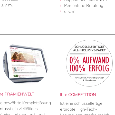
u. v. m.
Persönliche Beratung
u. v. m.
hre PRÄMIENWELT
Ihre COMPETITION
ie bewährte Komplettlösung
Ist eine schlüsselfertige,
fasst ein vielfältiges
erprobte High-Tech-
rämiensortiment mit rund