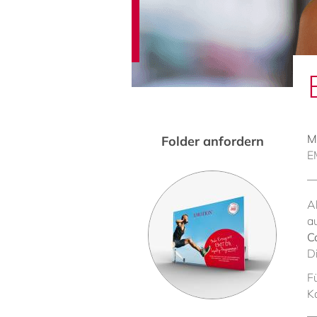
M
Folder anfordern
E
A
a
C
D
F
K