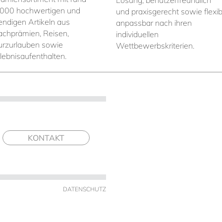
Lösung, benutzerfreundlich
.000 hochwertigen und
und praxisgerecht sowie flexib
rendigen Artikeln aus
anpassbar nach ihren
achprämien, Reisen,
individuellen
urzurlauben sowie
Wettbewerbskriterien.
rlebnisaufenthalten.
KONTAKT
DATENSCHUTZ